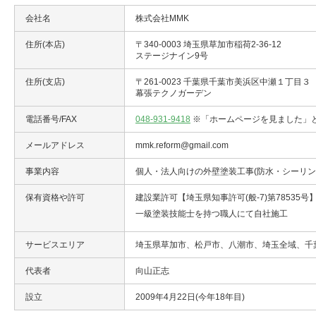
会社名
株式会社MMK
住所(本店)
〒340-0003 埼玉県草加市稲荷2-36-12
ステージナイン9号
住所(支店)
〒261-0023 千葉県千葉市美浜区中瀬１丁目３
幕張テクノガーデン
電話番号/FAX
048-931-9418
※「ホームページを見ました」
メールアドレス
mmk.reform@gmail.com
事業内容
個人・法人向けの外壁塗装工事(防水・シーリ
保有資格や許可
建設業許可【埼玉県知事許可(般-7)第78535号
一級塗装技能士を持つ職人にて自社施工
サービスエリア
埼玉県草加市、松戸市、八潮市、埼玉全域、千
代表者
向山正志
設立
2009年4月22日(今年18年目)