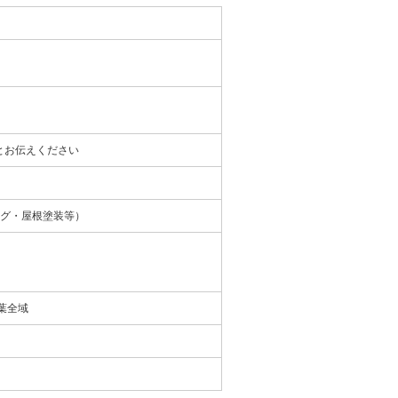
とお伝えください
ング・屋根塗装等）
】
葉全域