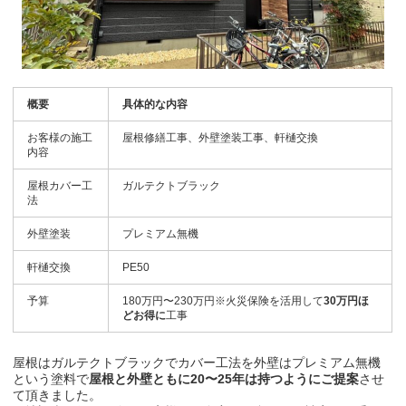
概要
具体的な内容
お客様の施工
屋根修繕工事、外壁塗装工事、軒樋交換
内容
屋根カバー工
ガルテクトブラック
法
外壁塗装
プレミアム無機
軒樋交換
PE50
予算
180万円〜230万円※火災保険を活用して
30万円ほ
どお得に
工事
屋根はガルテクトブラックでカバー工法を外壁はプレミアム無機
という塗料で
屋根と外壁ともに20〜25年は持つようにご提案
させ
て頂きました。