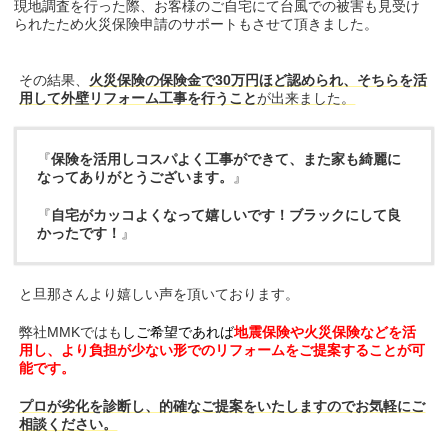
現地調査を行った際、お客様のご自宅にて台風での被害も見受け
られたため火災保険申請のサポートもさせて頂きました。
その結果、
火災保険の保険金で30万円ほど認められ、そちらを活
用して外壁リフォーム工事を行うこと
が出来ました。
『
保険を活用しコスパよく工事ができて、また家も綺麗に
なってありがとうございます。
』
『
自宅がカッコよくなって嬉しいです！ブラックにして良
かったです！
』
と旦那さんより嬉しい声を頂いております。
弊社MMKではも
しご希望であれば
地震保険や火災保険などを活
用し、より負担が少ない形でのリフォームをご提案することが可
能です。
プロが劣化を診断し、的確なご提案をいたしますのでお気軽にご
相談ください。