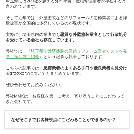
埼玉県には200社を超える外壁塗装・屋根修理業者が存在すると
言われています。
そして近年では、外壁塗装などのリフォームの悪徳業者による詐
欺被害が全国的に多発しているのが現状です。
実際に、埼玉県内の業者でも
悪質な外壁塗装業者として行政処分
を受けている会社も存在しています。
弊社では、『
埼玉県で外壁塗装の悪徳リフォーム業者リストを発
見！探し方も紹介
』という記事も執筆しております。
こちらの記事では、
悪徳業者のよくある手口
や
優良業者を見分け
る3つのコツ
についてもまとめています。
ぜひ合わせてお読みください。
弊社MMKは、お客様を第一に考え、寄り添うことにこだわって
きた会社です。
なぜそこまでお客様視点にこだわることができるのか？