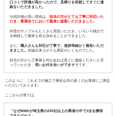
口コミで評価が高かったので、見積りを依頼してすぐに連
絡をいただきました。
今回評価が高い理由は、
担当の方がとても丁寧に対応いた
だき、要望全てにおいて親身に提案いただきました。
外壁のサンプルもたくさん用意いただき、いろいろ検討で
き納得して素材も色も決めることができました。
また、
職人さんも対応が丁寧で、進捗等細かく報告いただ
きました。
勿論出来上がりも満足のいくものでした。
担当の方から工事後も何かあれば直ぐに連絡くださいと言
っていただき、
長いお付き合いができそう
です。
このように、これまでの施工で東松山市の多くのお客様にご満足
いただいております。
ここからの章では、
「なぜMMKが埼玉県の200社以上の業者の中で1位を獲得
できたのか？」