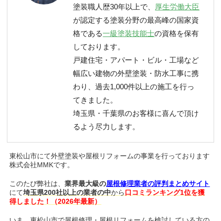
塗装職人歴30年以上で、
厚生労働大臣
が認定する塗装分野の最高峰の国家資
格である
一級塗装技能士
の資格を保有
しております。
戸建住宅・アパート・ビル・工場など
幅広い建物の外壁塗装・防水工事に携
わり、過去1,000件以上の施工を行っ
てきました。
埼玉県・千葉県のお客様に喜んで頂け
るよう尽力します。
東松山市にて外壁塗装や屋根リフォームの事業を行っております
株式会社MMKです。
このたび弊社は、
業界最大級の
屋根修理業者の評判まとめサイト
にて
埼玉県200社以上の業者の中
から
口コミランキング1位を獲
得しました！（2026年最新）
いま、東松山市で屋根修理・屋根リフォームを検討している方の