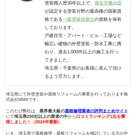
塗装職人歴30年以上で、
厚生労働大臣
が認定する塗装分野の最高峰の国家資
格である
一級塗装技能士
の資格を保有
しております。
戸建住宅・アパート・ビル・工場など
幅広い建物の外壁塗装・防水工事に携
わり、過去1,000件以上の施工を行っ
てきました。
埼玉県・千葉県のお客様に喜んで頂け
るよう尽力します。
埼玉県にて外壁塗装や屋根リフォームの事業を行っております株
式会社MMKです。
このたび弊社は、
業界最大級の
屋根修理業者の評判まとめサイト
にて
埼玉県200社以上の業者の中
から
口コミランキング1位を獲
得しました！（2026年最新）
いま、埼玉県で屋根修理・屋根リフォームを検討している方の中