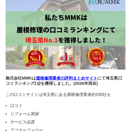
株式会社MMKは
屋根修理業者の評判まとめサイト
にて埼玉県
口
コミランキング1位
を獲得しました。(2026年現在)
この口コミサイトは埼玉県にある屋根修理業者約200社を
口コミ
リフォーム実績
サービス品質
アフターフォロー