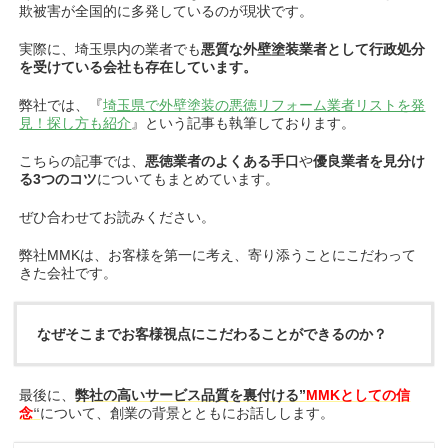
欺被害が全国的に多発しているのが現状です。
実際に、埼玉県内の業者でも
悪質な外壁塗装業者として行政処分
を受けている会社も存在しています。
弊社では、『
埼玉県で外壁塗装の悪徳リフォーム業者リストを発
見！探し方も紹介
』という記事も執筆しております。
こちらの記事では、
悪徳業者のよくある手口
や
優良業者を見分け
る3つのコツ
についてもまとめています。
ぜひ合わせてお読みください。
弊社MMKは、お客様を第一に考え、寄り添うことにこだわって
きた会社です。
なぜそこまでお客様視点にこだわることができるのか？
最後に、
弊社の高いサービス品質を裏付ける”
MMKとしての信
念
“
について、創業の背景とともにお話しします。