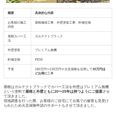
概要
具体的な内容
お客様の施工
屋根修繕工事、外壁塗装工事、軒樋交換
内容
屋根カバー工
ガルテクトブラック
法
外壁塗装
プレミアム無機
軒樋交換
PE50
予算
180万円〜230万円※火災保険を活用して
30万円ほ
どお得に
工事
屋根はガルテクトブラックでカバー工法を外壁はプレミアム無機
という塗料で
屋根と外壁ともに20〜25年は持つようにご提案
させ
て頂きました。
現地調査を行った際、お客様のご自宅にて台風での被害も見受け
られたため火災保険申請のサポートもさせて頂きました。