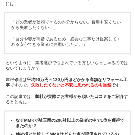
には、
「どの業者が信頼できるのか分からない。費用も安くない
から失敗したくない。」
「自分や妻が高齢であるため、必要な工事だけ提案してく
れる安心できる業者にお願いしたい。」
というように、業者選びで悩まれている方もいらっしゃるのでは
ないでしょうか？
屋根修理は
平均90万円～120万円ほどかかる高額なリフォーム工
事
ですので、
失敗したくないと不安に思われるのも当然
です
。
この記事では、
弊社が実際にお客様から頂いた口コミをご紹介
す
るとともに
なぜMMKが埼玉県の200社以上の業者の中で1位を獲得で
きたのか？
他社様と比較してMMKはどんな点が評価されているの