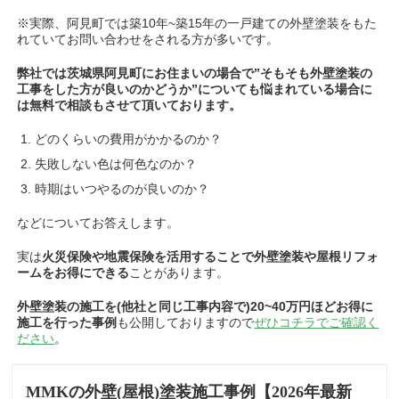
※実際、阿見町では築10年~築15年の一戸建ての外壁塗装をもた
れていてお問い合わせをされる方が多いです。
弊社では茨城県阿見町にお住まいの場合で”そもそも外壁塗装の
工事をした方が良いのかどうか”についても悩まれている場合に
は無料で相談もさせて頂いております。
どのくらいの費用がかかるのか？
失敗しない色は何色なのか？
時期はいつやるのが良いのか？
などについてお答えします
。
実は
火災保険や地震保険を活用することで外壁塗装や屋根リフォ
ームをお得にできる
ことがあります。
外壁塗装の施工を(他社と同じ工事内容で)20~40万円ほどお得に
施工を行った事例
も公開しておりますので
ぜひコチラでご確認く
ださい
。
MMKの外壁(屋根)塗装施工事例【2026年最新