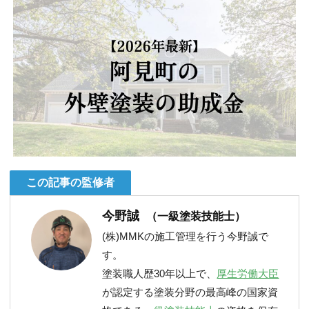
この記事の監修者
今野誠
（一級塗装技能士）
(株)MMKの施工管理を行う今野誠で
す。
塗装職人歴30年以上で、
厚生労働大臣
が認定する塗装分野の最高峰の国家資