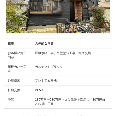
概要
具体的な内容
お客様の施工
屋根修繕工事、外壁塗装工事、軒樋交換
内容
屋根カバー工
ガルテクトブラック
法
外壁塗装
プレミアム無機
軒樋交換
PE50
予算
180万円〜230万円※火災保険を活用して30万円ほ
どお得に工事