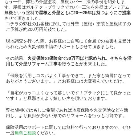
もう一件、弊社の外壁塗装、屋根カバー工法の事例を紹介しま
す。
屋根はガルテクトブラックでカバー工法を外壁はプレミアム
無機という塗料で
屋根と外壁ともに20〜25年は持つようにご提案
させて頂きました。
コチラの弊社のお客様に関しては外壁（屋根）塗装と屋根終了の
ご予算が約200万円前後でした。
現地調査を行った際、お客様のご自宅にて台風での被害も見受け
られたため火災保険申請のサポートもさせて頂きました。
その結果、
火災保険の保険金で30万円ほど認められ、そちらを活
用して外壁リフォーム工事を行うこと
が出来ました。
『保険を活用しコスパよく工事ができて、また家も綺麗になって
ありがとうございます。』とお客様には大変喜んでいただけ、
『自宅がカッコよくなって嬉しいです！ブラックにして良かった
です！』と旦那さんより嬉しい声を頂いております。
弊社MMKではもしご希望であれば地震保険や火災保険などを活
用し、より負担が少ない形でのリフォームを行うも可能です。
保険活用のサポートに関しては無料で行っておりますので、ぜひ
一度
無料ご相談
ください。