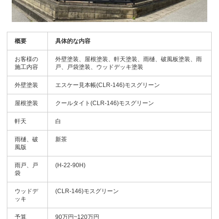
概要
具体的な内容
お客様の
外壁塗装、屋根塗装、軒天塗装、雨樋、破風板塗装、雨
施工内容
戸、戸袋塗装、ウッドデッキ塗装
外壁塗装
エスケー見本帳(CLR-146)モスグリーン
屋根塗装
クールタイト(CLR-146)モスグリーン
軒天
白
雨樋、破
新茶
風版
雨戸、戸
(H-22-90H)
袋
ウッドデ
(CLR-146)モスグリーン
ッキ
予算
90万円~120万円