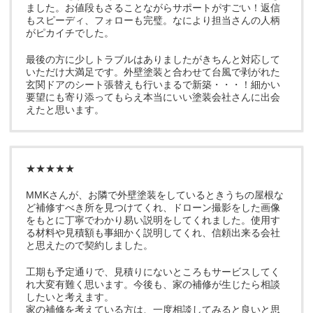
ました。お値段もさることながらサポートがすごい！返信
もスピーディ、フォローも完璧。なにより担当さんの人柄
がピカイチでした。
最後の方に少しトラブルはありましたがきちんと対応して
いただけ大満足です。外壁塗装と合わせて台風で剥がれた
玄関ドアのシート張替えも行いまるで新築・・・！細かい
要望にも寄り添ってもらえ本当にいい塗装会社さんに出会
えたと思います。
★★★★★
MMKさんが、お隣で外壁塗装をしているときうちの屋根な
ど補修すべき所を見つけてくれ、ドローン撮影をした画像
をもとに丁寧でわかり易い説明をしてくれました。使用す
る材料や見積額も事細かく説明してくれ、信頼出来る会社
と思えたので契約しました。
工期も予定通りで、見積りにないところもサービスしてく
れ大変有難く思います。今後も、家の補修が生じたら相談
したいと考えます。
家の補修を考えている方は、一度相談してみると良いと思