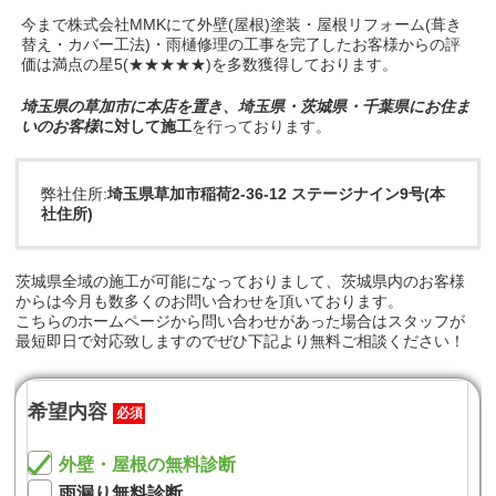
今まで株式会社MMKにて外壁(屋根)塗装・屋根リフォーム(葺き
替え・カバー工法)・雨樋修理の工事を完了したお客様からの評
価は満点の星5(★★★★★)を多数獲得しております。
埼玉県の草加市に本店を置き、埼玉県・茨城県・千葉県にお住ま
いのお客様
に対して施工
を行っております。
弊社住所:
埼玉県草加市稲荷2-36-12 ステージナイン9号(本
社住所)
茨城県全域の施工が可能になっておりまして、茨城県内のお客様
からは今月も数多くのお問い合わせを頂いております。
こちらのホームページから問い合わせがあった場合はスタッフが
最短即日で対応致しますのでぜひ下記より無料ご相談ください！
希望内容
必須
外壁・屋根の無料診断
雨漏り無料診断