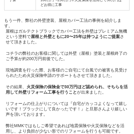
予算
180万円〜230万円※火災保険を活用して30万円ほ
どお得に工事
もう一件、弊社の外壁塗装、屋根カバー工法の事例を紹介しま
す。
屋根はガルテクトブラックでカバー工法を外壁はプレミアム無機
という塗料で
屋根と外壁ともに20〜25年は持つようにご提案
さ
せて頂きました。
コチラの弊社のお客様に関しては外壁（屋根）塗装と屋根終了の
ご予算が約200万円前後でした。
現地調査を行った際、お客様のご自宅にて台風での被害も見受け
られたため火災保険申請のサポートもさせて頂きました。
その結果、
火災保険の保険金で30万円ほど認められ、そちらを活
用して外壁リフォーム工事を行うこと
が出来ました。
リフォームの仕上がりについては『自宅がカッコよくなって嬉し
いです！ブラックにして良かったです！』と旦那さんより嬉しい
声を頂いております。
弊社MMKではもしご希望であれば地震保険や火災保険などを活
用し、より負担が少ない形でのリフォームを行うも可能です。