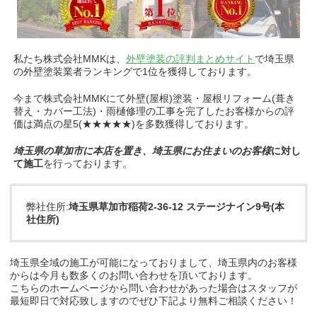
私たち株式会社MMKは、
外壁塗装の評判まとめサイト
で埼玉県
の外壁塗装業者ランキングで1位を獲得しております。
今まで株式会社MMKにて外壁(屋根)塗装・屋根リフォーム(葺き
替え・カバー工法)・雨樋修理の工事を完了したお客様からの評
価は満点の星5(★★★★★)を多数獲得しております。
埼玉県の草加市に本店を置き、埼玉県にお住まいのお客様
に対し
て施工
を行っております。
弊社住所:
埼玉県草加市稲荷2-36-12 ステージナイン9号(本
社住所)
埼玉県全域の施工が可能になっておりまして、埼玉県内のお客様
からは今月も数多くのお問い合わせを頂いております。
こちらのホームページから問い合わせがあった場合はスタッフが
最短即日で対応致しますのでぜひ下記より無料ご相談ください！