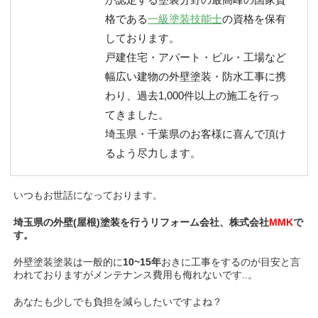
格である
一級塗装技能士
の資格を保有
しております。
戸建住宅・アパート・ビル・工場など
幅広い建物の外壁塗装・防水工事に携
わり、過去1,000件以上の施工を行っ
てきました。
埼玉県・千葉県のお客様に喜んで頂け
るよう尽力します。
いつもお世話になっております。
埼玉県の外壁(屋根)塗装を行うリフォーム会社、株式会社
MMK
で
す。
外壁塗装塗装は一般的に
10~15年
おきに工事をするのが
目安と言
われておりますがメンテナンス費用も侮れないです..。
あなたも
少しでも負担を減らしたいですよね？