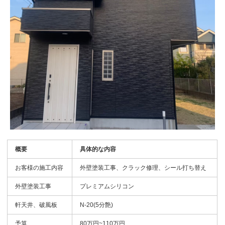
概要
具体的な内容
お客様の施工内容
外壁塗装工事、クラック修理、シール打ち替え
外壁塗装工事
プレミアムシリコン
軒天井、破風板
N-20(5分艶)
予算
80万円~110万円