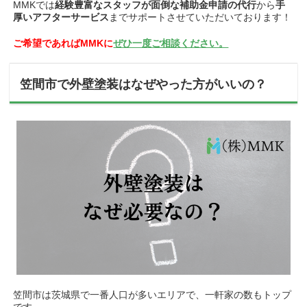
MMKでは
経験豊富なスタッフが
面倒な補助金申請の代行
から
手
厚いアフターサービス
までサポートさせていただいております！
ご希望であればMMKに
ぜひ一度ご相談ください。
笠間市で外壁塗装はなぜやった方がいいの？
笠間市は茨城県で一番人口が多いエリアで、一軒家の数もトップ
です。