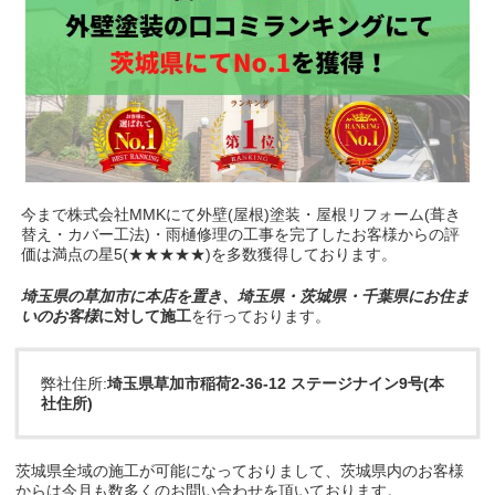
今まで株式会社MMKにて外壁(屋根)塗装・屋根リフォーム(葺き
替え・カバー工法)・雨樋修理の工事を完了したお客様からの評
価は満点の星5(★★★★★)を多数獲得しております。
埼玉県の草加市に本店を置き、埼玉県・茨城県・千葉県にお住ま
いのお客様
に対して施工
を行っております。
弊社住所:
埼玉県草加市稲荷2-36-12 ステージナイン9号(本
社住所)
茨城県全域の施工が可能になっておりまして、茨城県内のお客様
からは今月も数多くのお問い合わせを頂いております。