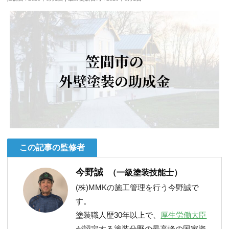
この記事の監修者
今野誠
（一級塗装技能士）
(株)MMKの施工管理を行う今野誠で
す。
塗装職人歴30年以上で、
厚生労働大臣
が認定する塗装分野の最高峰の国家資