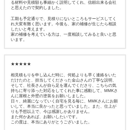
る材料や見積額も事細かく説明してくれ、信頼出来る会社
と思えたので契約しました。
工期も予定通りで、見積りにないところもサービスしてく
れ大変有難く思います。今後も、家の補修が生じたら相談
したいと考えます。
家の補修を考えている方は、一度相談してみると良いと思
います。
★★★★★
相見積もりを申し込んだ時に、何処よりも早く連絡をいた
だけたのと、担当してくださった金山さんの丁寧な説明、
そして、社長さんが自ら足を運んでくださり、こちらの気
持ちに寄り添った対応をしてくれた事に感動して、MMKさ
んに屋根と外壁の塗装をお願いしました。
日々、綺麗になっていく自宅を見る毎に、MMKさんにお願
いして、本当に良かったと思っていました。また、仕上が
りも予想以上で、今は感謝しかありません。
また何かあれば、お願いしたいです。
この度は、本当にありがとうございました。