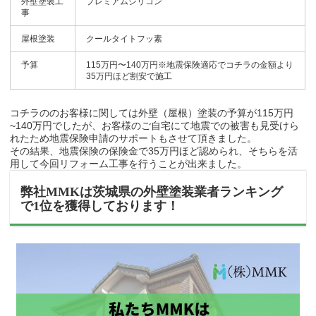
外壁塗装工
プレミアムシリコン
事
屋根塗装
クールタイトフッ素
予算
115万円〜140万円※地震保険適応でコチラの金額より
35万円ほど割安で施工
コチラののお客様に関しては外壁（屋根）塗装の予算が115万円
~140万円でしたが、お客様のご自宅にて地震での被害も見受けら
れたため地震保険申請のサポートもさせて頂きました。
その結果、地震保険の保険金で35万円ほど認められ、そちらを活
用して今回リフォーム工事を行うことが出来ました。
弊社MMKは茨城県の外壁塗装業者ランキング
で1位を獲得しております！