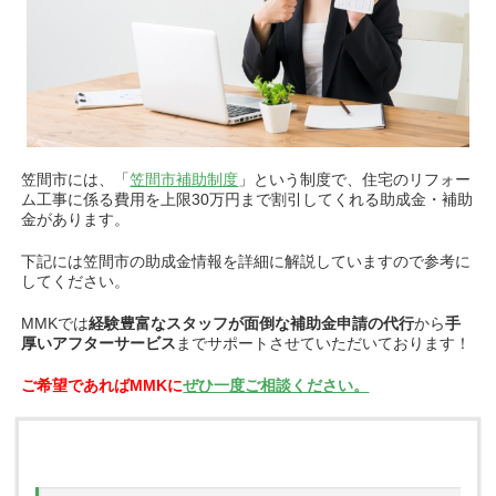
笠間市には、「
笠間市補助制度
」
という制度で、住宅のリフォー
ム工事に係る費用を上限30万円まで割引してくれる助成金・補助
金があります。
下記には笠間市の助成金情報を詳細に解説していますので参考に
してください。
MMKでは
経験豊富なスタッフが
面倒な補助金申請の代行
から
手
厚いアフターサービス
までサポートさせていただいております！
ご希望であればMMKに
ぜひ一度ご相談ください。