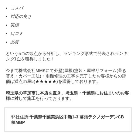
コスパ
対応の良さ
実績
口コミ
品質
という5つの観点から分析し、ランキング形式で発表され
ランキ
ング1位
を獲得しました！
今まで株式会社MMKにて外壁(屋根)塗装・屋根リフォーム(葺き
替え・カバー工法)・雨樋修理の工事を完了したお客様からの評
価は満点の星5(★★★★★)を獲得しております。
埼玉県の草加市に本店を置き、埼玉県・
千葉県にお住まいのお客
様に対して施工
を行っております。
弊社住所:
千葉県千葉美浜区中瀬1-3 幕張テクノガーデンCB
棟MBP