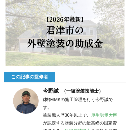
この記事の監修者
今野誠
（一級塗装技能士）
(株)MMKの施工管理を行う今野誠で
す。
塗装職人歴30年以上で、
厚生労働大臣
が認定する塗装分野の最高峰の国家資