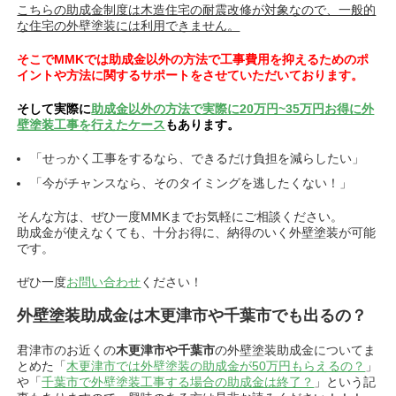
こちらの助成金制度は木造住宅の耐震改修が対象なので、一般的
な住宅の外壁塗装には利用できません。
そこでMMKでは助成金以外の方法で工事費用を抑えるためのポ
イントや方法に関するサポートをさせていただいております。
そして実際に
助成金以外の方法で実際に20万円~35万円お得に外
壁塗装工事を行えたケース
もあります。
「せっかく工事をするなら、できるだけ負担を減らしたい」
「今がチャンスなら、そのタイミングを逃したくない！」
そんな方は、ぜひ一度MMKまでお気軽にご相談ください。
助成金が使えなくても、十分お得に、納得のいく外壁塗装が可能
です。
ぜひ一度
お問い合わせ
ください！
外壁塗装助成金は木更津市や千葉市でも出るの？
君津市のお近くの
木更津市や千葉市
の外壁塗装助成金についてま
とめた「
木更津市では外壁塗装の助成金が50万円もらえるの？
」
や「
千葉市で外壁塗装工事する場合の助成金は終了？
」という記