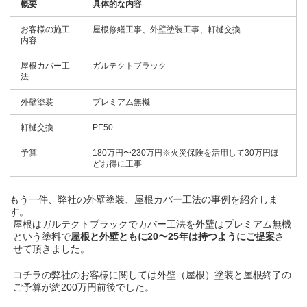
概要
具体的な内容
お客様の施工
屋根修繕工事、外壁塗装工事、軒樋交換
内容
屋根カバー工
ガルテクトブラック
法
外壁塗装
プレミアム無機
軒樋交換
PE50
予算
180万円〜230万円※火災保険を活用して30万円ほ
どお得に工事
もう一件、弊社の外壁塗装、屋根カバー工法の事例を紹介しま
す。
屋根はガルテクトブラックでカバー工法を外壁はプレミアム無機
という塗料で
屋根と外壁ともに20〜25年は持つようにご提案
さ
せて頂きました。
コチラの弊社のお客様に関しては外壁（屋根）塗装と屋根終了の
ご予算が約200万円前後でした。