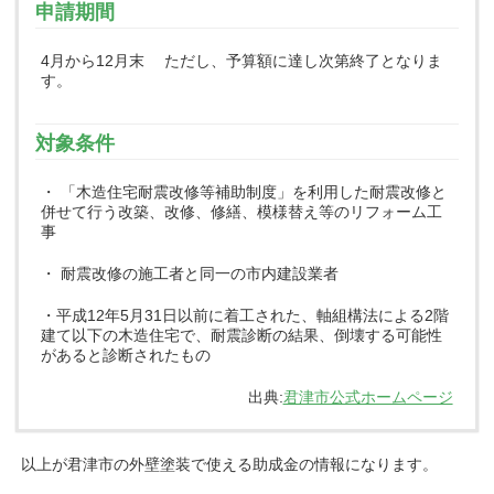
申請期間
4月から12月末 ただし、予算額に達し次第終了となりま
す。
対象条件
・ 「木造住宅耐震改修等補助制度」を利用した耐震改修と
併せて行う改築、改修、修繕、模様替え等のリフォーム工
事
・ 耐震改修の施工者と同一の市内建設業者
・平成12年5月31日以前に着工された、軸組構法による2階
建て以下の木造住宅で、耐震診断の結果、倒壊する可能性
があると診断されたもの
出典:
君津市公式ホームページ
以上が君津市の外壁塗装で使える助成金の情報になります。