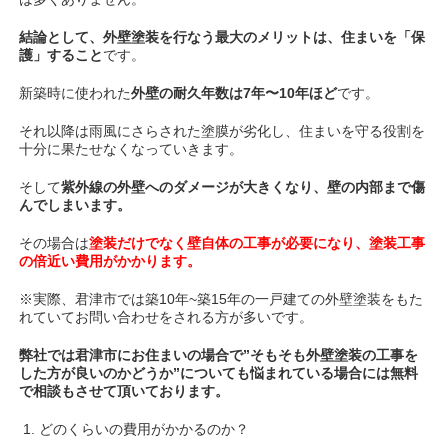
結論として、
外壁塗装を行なう最大のメリットは、住まいを「保
護」すること
です。
新築時に使われた
外壁の耐久年数は7年〜10年ほど
です。
それ以降は雨風にさらされた塗膜が劣化し、住まいを守る役割を
十分に果たせなくなっていきます。
そして
紫外線の外壁へのダメージが大きくなり、壁の内部まで傷
んでしまいます。
その場合は
塗装だけでなく壁自体の工事が必要になり、塗装工事
の倍近い費用がかかります。
※実際、君津市では築10年~築15年の一戸建ての外壁塗装をもた
れていてお問い合わせをされる方が多いです。
弊社では君津市にお住まいの場合で”そもそも外壁塗装の工事を
した方が良いのかどうか”についても悩まれている場合には無料
で相談もさせて頂いております。
どのくらいの費用がかかるのか？