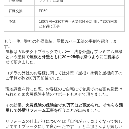
外壁塗装
プレミアム無機
軒樋交換
PE50
予算
180万円〜230万円※火災保険を活用して30万円ほ
どお得に工事
もう一件、弊社の外壁塗装、屋根カバー工法の事例を紹介しま
す。
屋根はガルテクトブラックでカバー工法を外壁はプレミアム無機
という塗料で
屋根と外壁ともに20〜25年は持つようにご提案
さ
せて頂きました。
コチラの弊社のお客様に関しては外壁（屋根）塗装と屋根終了の
ご予算が約200万円前後でした。
現地調査を行った際、お客様のご自宅にて台風での被害も見受け
られたため火災保険申請のサポートもさせて頂きました。
その結果、
火災保険の保険金で30万円ほど認められ、そちらを活
用して外壁リフォーム工事を行うこと
が出来ました。
リフォームの仕上がりについては『自宅がカッコよくなって嬉し
いです！ブラックにして良かったです！』と旦那さんより嬉しい