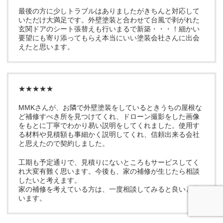
最後の方に少しトラブルはありましたがきちんと対応して
いただけ大満足です。外壁塗装と合わせて台風で剥がれた
玄関ドアのシート張替えも行いまるで新築・・・！細かい
要望にも寄り添ってもらえ本当にいい塗装会社さんに出会
えたと思います。
★★★★★
MMKさんが、お隣で外壁塗装をしているときうちの屋根な
ど補修すべき所を見つけてくれ、ドローン撮影をした画像
をもとに丁寧でわかり易い説明をしてくれました。使用す
る材料や見積額も事細かく説明してくれ、信頼出来る会社
と思えたので契約しました。
工期も予定通りで、見積りにないところもサービスしてく
れ大変有難く思います。今後も、家の補修が生じたら相談
したいと考えます。
家の補修を考えている方は、一度相談してみると良いと思
います。