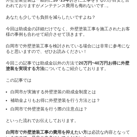
外壁塗装塗装は一般的に
10~15年
おきに工事をするのが
目安と言
われておりますがメンテナンス費用も侮れないです..。
あなたも
少しでも負担を減らしたいですよね？
今回は助成金の詳細だけでなく、外壁塗装工事を施工されたお客
様の事例も合わせて紹介させて頂きます。
白岡市で外壁塗装工事を検討されている場合には非常に参考にな
ると思いますので、ぜひお読みください！
今回この記事では助成金以外の方法で
20万円~40万円お得に
外壁
塗装を実現する方法
についてもご紹介しております。
この記事では
白岡市が実施する外壁塗装の助成金制度とは
補助金よりもお得に外壁塗装を行う方法とは？
白岡市で外壁塗装を行う際の注意点は？
といった流れでお伝えしております。
白岡市で外壁塗装工事の費用を抑えたい方
は必読な内容となって