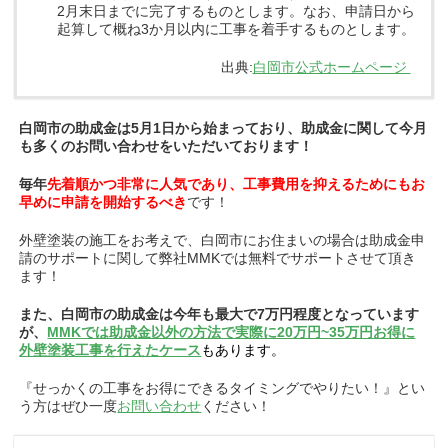
2月末日までに完了するものとします。なお、申請日から
起算して概ね3か月以内に工事を着手するものとします。
出典:
白岡市公式ホームページ
白岡市の助成金は5月1日から始まっており、助成金に関して今月
も多くのお問い合わせをいただいております！
毎年
先着順かつ非常に人気であり、工事費用を抑えるためにもお
早めに申請を開始するべき
です！
外壁塗装の施工をお考えで、白岡市にお住まいの場合は助成金申
請のサポートに関して弊社MMKでは無料でサポートさせて頂き
ます！
また、白岡市の助成金は今年も最大で7万円程度となっています
が、
MMKでは助成金以外の方法で実際に20万円~35万円お得に
外壁塗装工事を行えたケース
もあります。
『せっかくの工事をお得にできるタイミングでやりたい！』とい
う方はぜひ一度
お問い合わせ
ください！