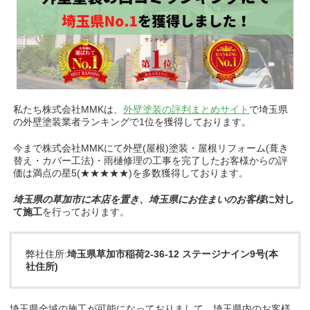
私たち株式会社MMKは、
外壁塗装の評判まとめサイト
で埼玉県
の外壁塗装業者ランキングで1位を獲得しております。
今まで株式会社MMKにて外壁(屋根)塗装・屋根リフォーム(葺き
替え・カバー工法)・雨樋修理の工事を完了したお客様からの評
価は満点の星5(★★★★★)を多数獲得しております。
埼玉県の草加市に本店を置き、埼玉県にお住まいのお客様
に対し
て施工
を行っております。
弊社住所:
埼玉県草加市稲荷2-36-12 ステージナイン9号(本
社住所)
埼玉県全域の施工が可能になっておりまして、埼玉県内のお客様