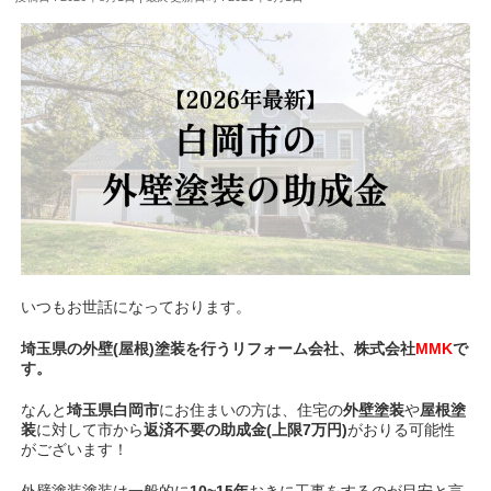
いつもお世話になっております。
埼玉県の外壁(屋根)塗装を行うリフォーム会社、株式会社
MMK
で
す。
なんと
埼玉県白岡市
にお住まいの方は、住宅の
外壁塗装
や
屋根塗
装
に対して市から
返済不要の助成金(上限7万円)
がおりる可能性
がございます！