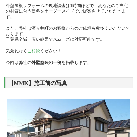
外壁屋根リフォームの現地調査は1時間ほどで、あなたのご自宅
の材質に合う塗料をオーダーメイドでご提案させていただきま
す。
また、弊社は酒々井町のお客様からのご依頼も数多くいただいて
おります。
千葉県全域、広い範囲でスムーズに対応可能です。
気兼ねなく
ご相談
ください！
今回は弊社の
外壁塗装の一例
を掲載します。
【MMK】施工前の写真