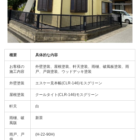
概要
具体的な内容
お客様の
外壁塗装、屋根塗装、軒天塗装、雨樋、破風板塗装、雨
施工内容
戸、戸袋塗装、ウッドデッキ塗装
外壁塗装
エスケー見本帳(CLR-146)モスグリーン
屋根塗装
クールタイト(CLR-146)モスグリーン
軒天
白
雨樋、破
新茶
風版
雨戸、戸
(H-22-90H)
袋