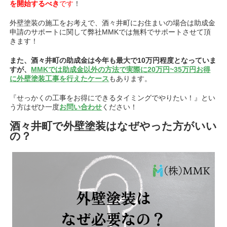
を開始するべき
です
！
外壁塗装の施工をお考えで、
酒々井町
にお住まいの場合は助成金
申請のサポートに関して弊社MMKでは無料でサポートさせて頂
きます！
また、
酒々井町の
助成金は今年も最大で10万円程度となっていま
すが、
MMKでは助成金以外の方法で実際に20万円~35万円お得
に外壁塗装工事を行えたケース
もあります。
『せっかくの工事をお得にできるタイミングでやりたい！』とい
う方はぜひ一度
お問い合わせ
ください！
酒々井町で外壁塗装はなぜやった方がいい
の？