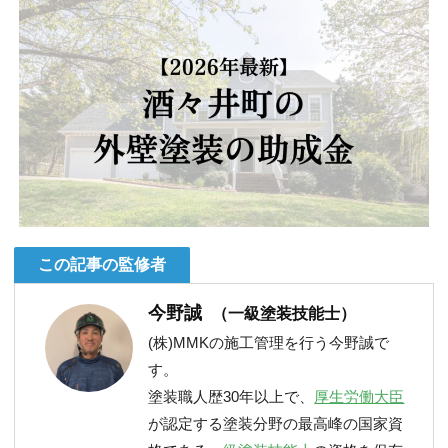
この記事の監修者
今野誠
（一級塗装技能士）
(株)MMKの施工管理を行う今野誠で
す。
塗装職人歴30年以上で、
厚生労働大臣
が認定する塗装分野の最高峰の国家資