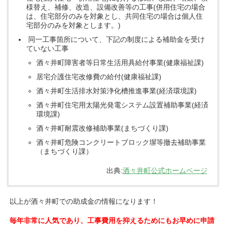
様替え、補修、改造、設備改善等の工事(併用住宅の場合
は、住宅部分のみを対象とし、共同住宅の場合は個人住
宅部分のみを対象とします。)
同一工事箇所について、下記の制度による補助金を受け
ていない工事
酒々井町障害者等日常生活用具給付事業(健康福祉課)
居宅介護住宅改修費の給付(健康福祉課)
酒々井町生活排水対策浄化槽推進事業(経済環境課)
酒々井町住宅用太陽光発電システム設置補助事業(経済
環境課)
酒々井町耐震改修補助事業(まちづくり課)
酒々井町危険コンクリートブロック塀等撤去補助事業
（まちづくり課）
出典:
酒々井町公式ホームページ
以上が酒々井町での助成金の情報になります！
毎年非常に人気であり、工事費用を抑えるためにもお早めに申請