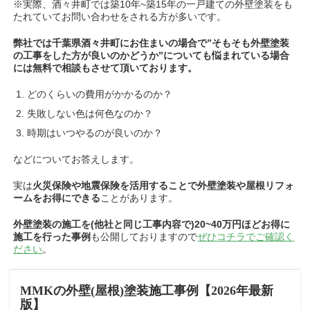
※実際、酒々井町では築10年~築15年の一戸建ての外壁塗装をも
たれていてお問い合わせをされる方が多いです。
弊社では千葉県酒々井町にお住まいの場合で”そもそも外壁塗装
の工事をした方が良いのかどうか”についても悩まれている場合
には無料で相談もさせて頂いております。
どのくらいの費用がかかるのか？
失敗しない色は何色なのか？
時期はいつやるのが良いのか？
などについてお答えします
。
実は
火災保険や地震保険を活用することで外壁塗装や屋根リフォ
ームをお得にできる
ことがあります。
外壁塗装の施工を(他社と同じ工事内容で)20~40万円ほどお得に
施工を行った事例
も公開しておりますので
ぜひコチラでご確認く
ださい
。
MMKの外壁(屋根)塗装施工事例【2026年最新
版】