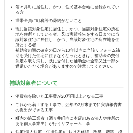
酒々井町に居住し、かつ、住民基本台帳に登録されてい
る方
世帯全員に町税等の滞納がないこと
現に当該対象住宅に居住し、かつ、当該対象住宅の所在
地を住所としている者、又は実績報告をする日までに当
該対象住宅に居住し、かつ、当該対象住宅の所在地を住
所とする者
補助金の額の確定の日から10年以内に当該リフォーム補
助を受けた住宅に住まなくなったときは、補助金の交付
決定を取り消し、既に交付した補助金の全部又は一部を
返還いただく場合がありますので注意してください。
補助対象者について
消費税を除いた工事費が20万円以上となる工事
これから着工する工事で、翌年の2月末までに実績報告書
の提出ができる工事
町内の施工業者（酒々井町内に本店のある法人や住所の
ある個人事業主）が行うリフォーム工事
住宅(個人住宅・併用住宅)における修繕、改築、増築、模