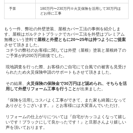
予算
180万円〜230万円※火災保険を活用して30万円ほ
どお得に工事
もう一件、弊社の外壁塗装、屋根カバー工法の事例を紹介しま
す。
屋根はガルテクトブラックでカバー工法を外壁はプレミアム
無機という塗料で
屋根と外壁ともに20〜25年は持つようにご提案
させて頂きました。
コチラの弊社のお客様に関しては外壁（屋根）塗装と屋根終了の
ご予算が約200万円前後でした。
現地調査を行った際、お客様のご自宅にて台風での被害も見受け
られたため火災保険申請のサポートもさせて頂きました。
その結果、
火災保険の保険金で30万円ほど認められ、そちらを活
用して外壁リフォーム工事を行うこと
が出来ました。
『保険を活用しコスパよく工事ができて、また家も綺麗になって
ありがとうございます。』とお客様には大変喜んでいただけ、
リフォームの仕上がりについては『自宅がカッコよくなって嬉し
いです！ブラックにして良かったです！』と旦那さんより嬉しい
声を頂いております。