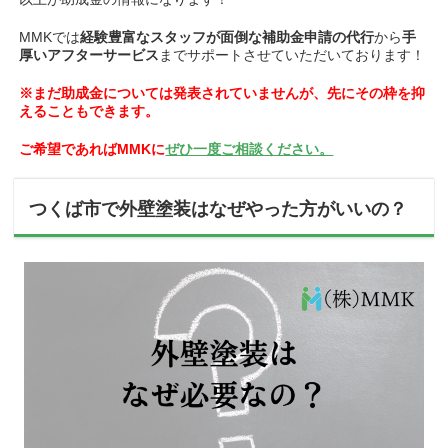
MMKでは
経験豊富なスタッフが
面倒な補助金申請の代行
から
手
厚いアフターサービス
までサポートさせていただいております！
※まだ助成金については発表されていませんが、先にその枠を抑
えることもできます。
ご希望であればMMKに
ぜひ一度ご相談ください。
つくば市で外壁塗装はなぜやった方がいいの？