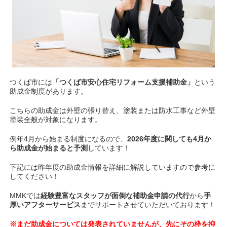
つくば市には
「つくば市安心住宅リフォーム支援補助金」
という
助成金制度があります。
こちらの助成金は外壁の張り替え、塗装または防水工事など外壁
塗装全般が対象になります。
例年4月から始まる制度になるので、
2026年度に関しても4月か
ら助成金が始まると予測
しています！
下記には昨年度の助成金情報を詳細に解説していますので参考に
してください！
MMKでは
経験豊富なスタッフが
面倒な補助金申請の代行
から
手
厚いアフターサービス
までサポートさせていただいております！
※まだ助成金については発表されていませんが、先にその枠を抑