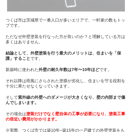
つくば市は茨城県で一番人口が多いエリアで、一軒家の数もトッ
プです。
ただなぜ外壁塗装を行なった方が良いのか？と理解している方は
多くはありません。
結論として、
外壁塗装を行う最大のメリットは、住まいを「保
護」すること
です。
新築時に使われた
外壁の耐久年数は7年〜10年ほど
です。
それ以降は雨風にさらされた塗膜が劣化し、住まいを守る役割を
十分に果たせなくなっていきます。
そして
紫外線の外壁へのダメージが大きくなり、壁の内部まで傷
んでしまいます。
その場合は
塗装だけでなく壁自体の工事が必要になり、塗装工事
の倍近い費用がかかります。
※実際、つくば市では築10年~築15年の一戸建ての外壁塗装をも