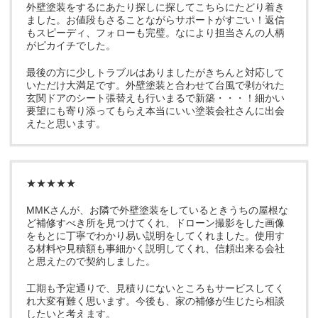
外壁塗装をするにあたり探しに探してこちらにたどり着き
ました。お値段もさることながらサポートがすごい！返信
もスピーディ、フォローも完璧。なにより担当さんの人柄
がピカイチでした。
最後の方に少しトラブルはありましたがきちんと対応して
いただけ大満足です。外壁塗装と合わせて台風で剥がれた
玄関ドアのシート張替えも行いまるで新築・・・！細かい
要望にも寄り添ってもらえ本当にいい塗装会社さんに出会
えたと思います。
★★★★★
MMKさんが、お隣で外壁塗装をしているときうちの屋根な
ど補修すべき所を見つけてくれ、ドローン撮影をした画像
をもとに丁寧でわかり易い説明をしてくれました。使用す
る材料や見積額も事細かく説明してくれ、信頼出来る会社
と思えたので契約しました。
工期も予定通りで、見積りにないところもサービスしてく
れ大変有難く思います。今後も、家の補修が生じたら相談
したいと考えます。